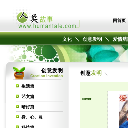
回首页
文化
＼
创意发明
＼
爱情航
创意发明
创意
发明
＼
Creation Invention
生活篇
艺文篇
cover
嗜好篇
身、心、灵
科技篇