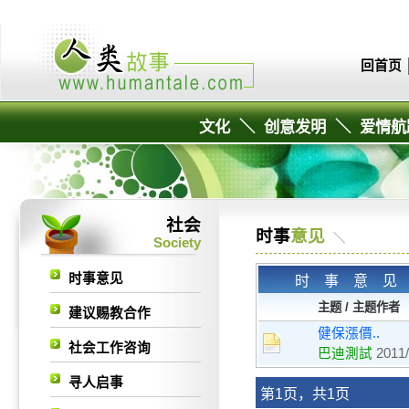
回首页
文化
＼
创意发明
＼
爱情航
社会
时事
意见
＼
Society
时事意见
时事意
主题 / 主题作者
建议赐教合作
健保漲價..
社会工作咨询
巴迪測試
2011/
寻人启事
第1页，共1页