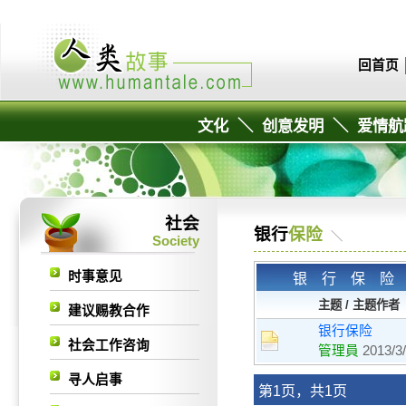
回首页
文化
＼
创意发明
＼
爱情航
社会
银行
保险
＼
Society
时事意见
银行保
主题 / 主题作者
建议赐教合作
银行保险
社会工作咨询
管理員
2013/3
寻人启事
第1页，共1页