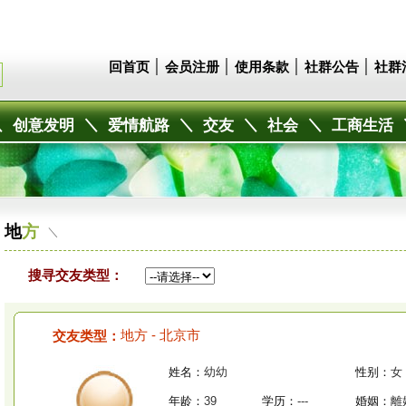
│
│
│
│
回首页
会员注册
使用条款
社群公告
社群
＼
＼
＼
＼
＼
创意发明
爱情航路
交友
社会
工商生活
地
方
＼
搜寻交友类型：
地方 - 北京市
交友类型：
姓名：
幼幼
性别：
女
年龄：
39
学历：
---
婚姻：
離