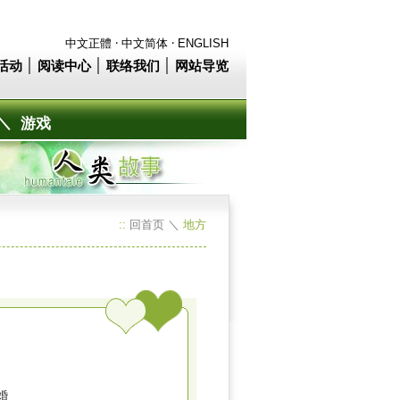
‧
‧
中文正體
中文简体
ENGLISH
│
│
│
活动
阅读中心
联络我们
网站导览
＼
游戏
::
地方
回首页
＼
婚