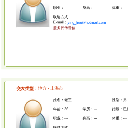
职业：
---
身高：
---
体重：
---
联络方式
E-mail：
ying_liou@hotmail.com
服务代传音信
地方 - 上海市
交友类型：
姓名：
老王
性别：
男
年龄：
36
学历：
---
婚姻：
已
职业：
---
身高：
---
体重：
---
联络方式